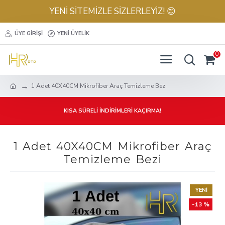
YENİ SİTEMİZLE SİZLERLEYİZ! 😊
ÜYE GIRIŞI
YENI ÜYELIK
0
1 Adet 40X40CM Mikrofiber Araç Temizleme Bezi
KISA SÜRELİ İNDİRİMLERİ KAÇIRMA!
1 Adet 40X40CM Mikrofiber Araç
Temizleme Bezi
YENI
-13 %