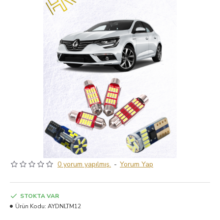
0 yorum yapılmış.
-
Yorum Yap
STOKTA VAR
Ürün Kodu:
AYDNLTM12