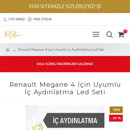
YENİ SİTEMİZLE SİZLERLEYİZ! 😊
ÜYE GIRIŞI
YENI ÜYELIK
0
Renault Megane 4 İçin Uyumlu İç Aydınlatma Led Seti
KISA SÜRELİ İNDİRİMLERİ KAÇIRMA!
Renault Megane 4 İçin Uyumlu
İç Aydınlatma Led Seti
YENI
-30 %