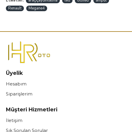
Etiketler:
araçiçaydınlatma
led
otoled
ampül
Renault
Megane4
Üyelik
Hesabım
Siparişlerim
Müşteri Hizmetleri
İletişim
Sık Sorulan Sorular