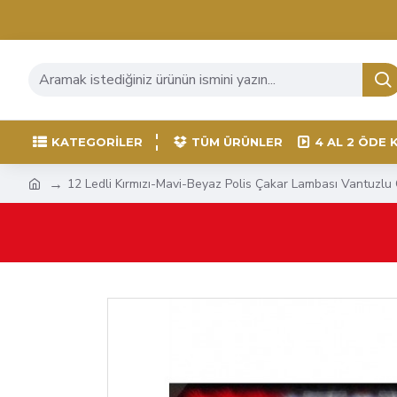
KATEGORILER
TÜM ÜRÜNLER
4 AL 2 ÖDE 
12 Ledli Kırmızı-Mavi-Beyaz Polis Çakar Lambası Vantuzlu 