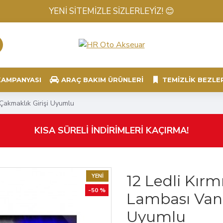
YENİ SİTEMİZLE SİZLERLEYİZ! 😊
KAMPANYASI
ARAÇ BAKIM ÜRÜNLERI
TEMIZLIK BEZLE
Çakmaklık Girişi Uyumlu
KISA SÜRELİ İNDİRİMLERİ KAÇIRMA!
12 Ledli Kırm
YENI
-50 %
Lambası Vant
Uyumlu