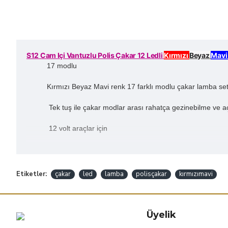
S12 Cam Içi Vantuzlu Polis Çakar 12 Ledli
Kırmızı
Beyaz
Mav
17 modlu
Kırmızı Beyaz Mavi renk 17 farklı modlu çakar lamba set
Tek tuş ile çakar modlar arası rahatça gezinebilme ve 
12 volt araçlar için
Etiketler:
çakar
led
lamba
polisçakar
kırmızımavi
Üyelik