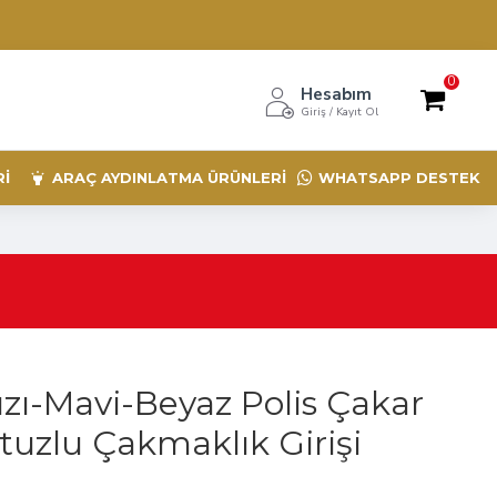
0
Hesabım
Giriş / Kayıt Ol
RI
ARAÇ AYDINLATMA ÜRÜNLERI
WHATSAPP DESTEK
ızı-Mavi-Beyaz Polis Çakar
uzlu Çakmaklık Girişi