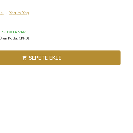
ş.
-
Yorum Yap
STOKTA VAR
Ürün Kodu:
CKR01
SEPETE EKLE